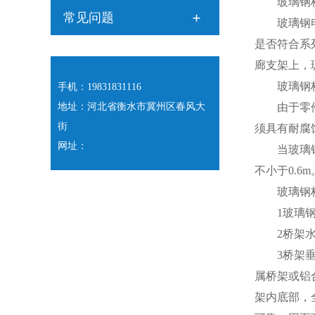
玻璃钢桥架
常见问题
玻璃钢电缆
是否符合系
廊支架上，
玻璃钢桥
手机：19831831116
地址：河北省衡水市冀州区春风大
由于零件安
街
须具有耐腐
网址：
当玻璃钢桥
不小于0.6m
玻璃钢桥
1玻璃钢桥
2桥架水平
3桥架垂直
属桥架或铝
架内底部，