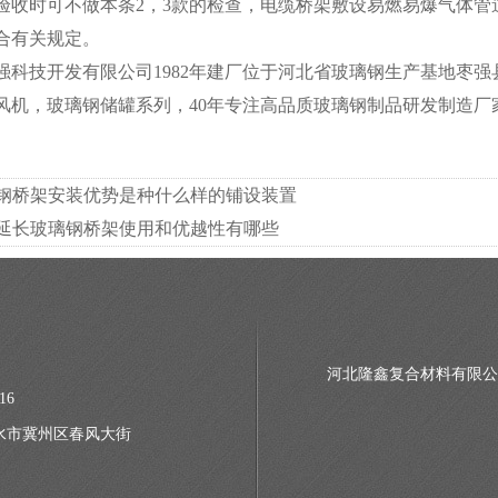
验收时可不做本条2，3款的检查，电缆桥架敷设易燃易爆气体
合有关规定。
技开发有限公司1982年建厂位于河北省玻璃钢生产基地枣强
，玻璃钢储罐系列，40年专注高品质玻璃钢制品研发制造厂家.http://w
钢桥架安装优势是种什么样的铺设装置
延长玻璃钢桥架使用和优越性有哪些
河北隆鑫复合材料有限
16
水市冀州区春风大街