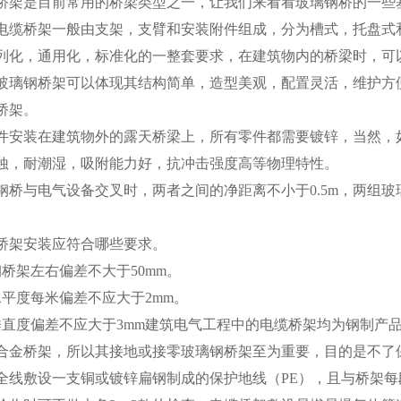
是目前常用的桥梁类型之一，让我们来看看玻璃钢桥的一些
桥架一般由支架，支臂和安装附件组成，分为槽式，托盘式和
列化，通用化，标准化的一整套要求，在建筑物内的桥梁时，可
玻璃钢桥架
可以体现其结构简单，造型美观，配置灵活，维护方
架。
装在建筑物外的露天桥梁上，所有零件都需要镀锌，当然，如
蚀，耐潮湿，吸附能力好，抗冲击强度高等物理特性。
与电气设备交叉时，两者之间的净距离不小于0.5m，两组玻
。
架安装应符合哪些要求。
架左右偏差不大于50mm。
度每米偏差不应大于2mm。
度偏差不应大于3mm建筑电气工程中的电缆桥架均为钢制产品
合金桥架，所以其接地或接零玻璃钢桥架至为重要，目的是不了
全线敷设一支铜或镀锌扁钢制成的保护地线（PE），且与桥架